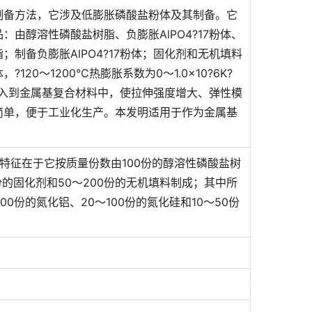
制备方法，它涉及低膨胀磷酸盐粉体及其制备。它
由醇溶性磷酸盐树脂、负膨胀AlPO4?17粉体、
制备负膨胀AlPO4?17粉体；固化剂和无机填料
0～1200℃热膨胀系数为0～1.0×10?6K?
体加入到金属基复合材料中，使拉伸强度增大、弹性模
简单，便于工业化生产。本发明适用于作为金属基
特征在于它按质量份数由100份的醇溶性磷酸盐树
150份的固化剂和50～200份的无机填料制成；其中所
0份的氮化铝、20～100份的氮化硅和10～50份