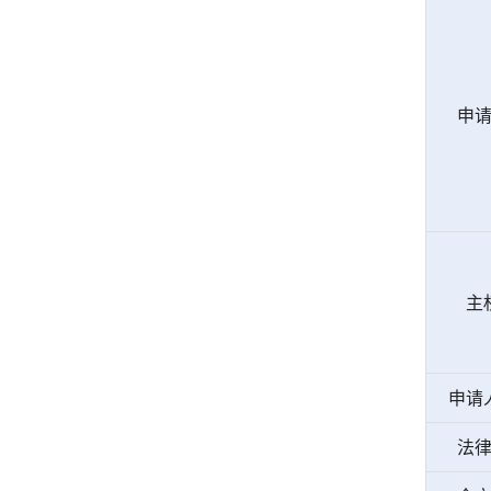
申
主
申请
法