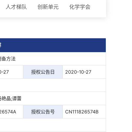
人才梯队
创新单元
化学学会
容
制备方法
0-27
授权公告日
2020-10-27
杨艳晶;谭蕾
26574A
授权公告号
CN111826574B