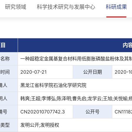
研究领域
科学技术研究与发展中心
科研成果
项目
内
利名称
一种超稳定金属基复合材料用低膨胀磷酸盐粉体及其
请时间
2020-07-21
公开日期
2020-1
请人
黑龙江省科学院石油化学研究院
明人
韩爽;王超;李博弘;陈泽明;曹先启;龙学云;王旭;关悦瑜;
请号
CN202010707742.3
公开号
CN1118
利类型
发明公开;发明授权