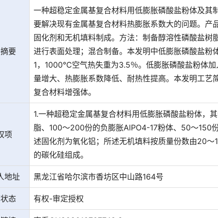
一种超稳定金属基复合材料用低膨胀磷酸盐粉体及其
要解决现有金属基复合材料热膨胀系数大的问题。产品：
固化剂和无机填料制成。方法：制备醇溶性磷酸盐树脂；
请摘要
进行表面处理；混合制备。本发明中低膨胀磷酸盐粉体，?12
1，1000℃空气热失重为3.5％。低膨胀磷酸盐粉
量增大、热膨胀系数降低、耐热性提高。本发明工艺
复合材料增强体。
1.一种超稳定金属基复合材料用低膨胀磷酸盐粉体，其
脂、100～200份的负膨胀AlPO4-17粉体、50～
权项
述固化剂为氧化铝；所述无机填料按质量份数由20～10
的碳化硅组成。
人地址
黑龙江省哈尔滨市香坊区中山路164号
律状态
有权-审定授权