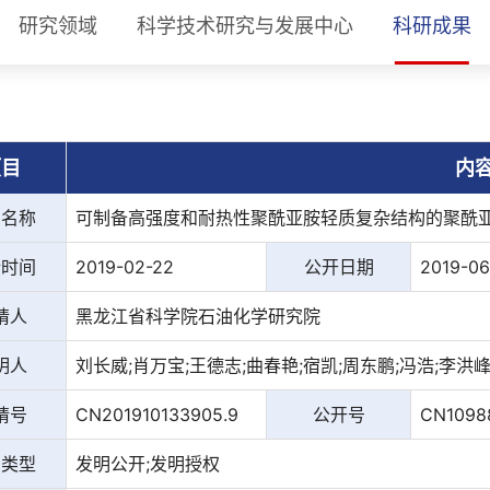
研究领域
科学技术研究与发展中心
科研成果
项目
内
利名称
可制备高强度和耐热性聚酰亚胺轻质复杂结构的聚酰
请时间
2019-02-22
公开日期
2019-06
请人
黑龙江省科学院石油化学研究院
明人
刘长威;肖万宝;王德志;曲春艳;宿凯;周东鹏;冯浩;李洪峰
请号
CN201910133905.9
公开号
CN1098
利类型
发明公开;发明授权