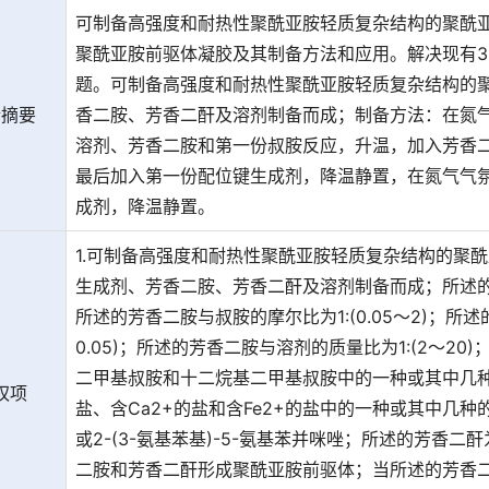
可制备高强度和耐热性聚酰亚胺轻质复杂结构的聚酰
聚酰亚胺前驱体凝胶及其制备方法和应用。解决现有3
题。可制备高强度和耐热性聚酰亚胺轻质复杂结构的
请摘要
香二胺、芳香二酐及溶剂制备而成；制备方法：在氮
溶剂、芳香二胺和第一份叔胺反应，升温，加入芳香
最后加入第一份配位键生成剂，降温静置，在氮气气
成剂，降温静置。
1.可制备高强度和耐热性聚酰亚胺轻质复杂结构的聚
生成剂、芳香二胺、芳香二酐及溶剂制备而成；所述的芳香
所述的芳香二胺与叔胺的摩尔比为1:(0.05～2)；所述
0.05)；所述的芳香二胺与溶剂的质量比为1:(2～
二甲基叔胺和十二烷基二甲基叔胺中的一种或其中几种
权项
盐、含Ca2+的盐和含Fe2+的盐中的一种或其中几
或2-(3-氨基苯基)-5-氨基苯并咪唑；所述的芳香二酐
二胺和芳香二酐形成聚酰亚胺前驱体；当所述的芳香二酐为