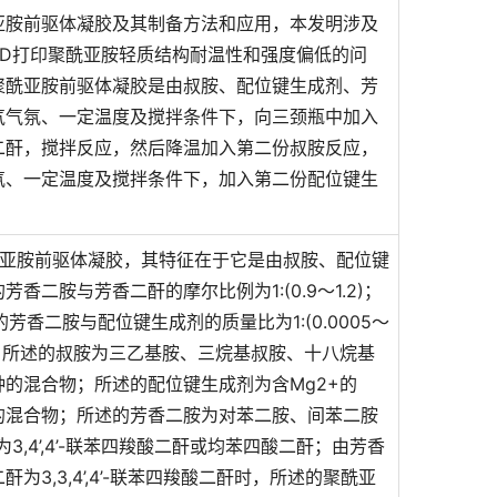
亚胺前驱体凝胶及其制备方法和应用，本发明涉及
D打印聚酰亚胺轻质结构耐温性和强度偏低的问
聚酰亚胺前驱体凝胶是由叔胺、配位键生成剂、芳
气气氛、一定温度及搅拌条件下，向三颈瓶中加入
二酐，搅拌反应，然后降温加入第二份叔胺反应，
氛、一定温度及搅拌条件下，加入第二份配位键生
酰亚胺前驱体凝胶，其特征在于它是由叔胺、配位键
二胺与芳香二酐的摩尔比例为1:(0.9～1.2)；
的芳香二胺与配位键生成剂的质量比为1:(0.0005～
20)；所述的叔胺为三乙基胺、三烷基叔胺、十八烷基
的混合物；所述的配位键生成剂为含Mg2+的
种的混合物；所述的芳香二胺为对苯二胺、间苯二胺
为3,4’,4’-联苯四羧酸二酐或均苯四酸二酐；由芳香
3,3,4’,4’-联苯四羧酸二酐时，所述的聚酰亚