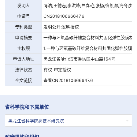
发明人
冯浩;王德志;李洪峰;曲春艳;张杨;宿凯;杨海冬;刘
申请号
CN201810666647.6
专利类型
发明公开;发明授权
申请摘要
一种与环氧基碳纤维复合材料共固化弹性胶膜材
主权项
1.一种与环氧基碳纤维复合材料共固化弹性胶膜材料
申请人地址
黑龙江省哈尔滨市香坊区中山路164号
法律状态
有权-审定授权
全文链接
查看CN201810666647.6
省科学院和下属单位