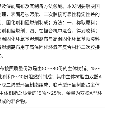
涉及湿剥离布及其制备方法领域。本发明要解决国
处理，表面易被污染、二次胶接可靠性稳定性差的
剂、固化剂和阻燃剂制成；方法：一、称取原料；
化剂和阻燃剂；四、在捏合机中混合，得到胶料；
高温固化环氧基湿剥离布与高温固化环氧基预浸料
备湿剥离布用于高温固化环氧基复合材料二次胶接
化。
布按照质量份数是由50～80份的主体树脂、15～
固化剂和1～10份阻燃剂制成；其中主体树脂由双酚A
环戊二烯型环氧树脂组成，联苯型环氧树脂占主体
主体树脂总质量的15％～25％，余量为双酚A型环
组成的混合物。