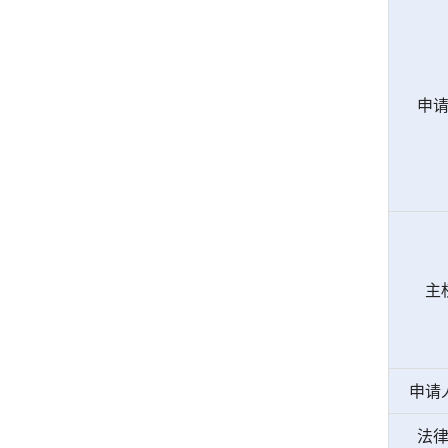
申
主
申请
法