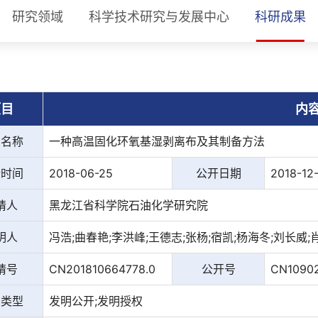
研究领域
科学技术研究与发展中心
科研成果
项目
内
利名称
一种高温固化环氧基湿剥离布及其制备方法
请时间
2018-06-25
公开日期
2018-12
请人
黑龙江省科学院石油化学研究院
明人
冯浩;曲春艳;李洪峰;王德志;张杨;宿凯;杨海冬;刘长威;
请号
CN201810664778.0
公开号
CN1090
利类型
发明公开;发明授权