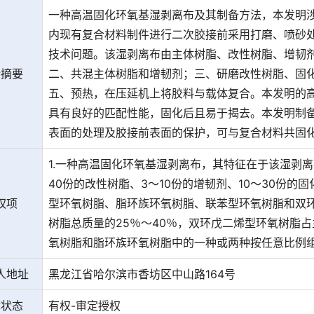
一种高温固化环氧基湿剥离布及其制备方法，本发明
内现有复合材料制件进行二次胶接前采用打磨、喷砂
技术问题。该湿剥离布由主体树脂、改性树脂、增韧
请摘要
二、共混主体树脂和增韧剂；三、研磨改性树脂、固
五、预热，在压延机上将胶料与载体复合。本发明的
具有良好的匹配性能，固化后且易于揭去。本发明制
表面的处理及胶接前表面的保护，可与复合材料共固
1.一种高温固化环氧基湿剥离布，其特征在于该湿剥离
40份的改性树脂、3～10份的增韧剂、10～30份的
权项
型环氧树脂、脂环族环氧树脂、联苯型环氧树脂和双
树脂总质量的25％～40％，双环戊二烯型环氧树脂占
氧树脂和脂环族环氧树脂中的一种或两种按任意比例
人地址
黑龙江省哈尔滨市香坊区中山路164号
律状态
有权-审定授权