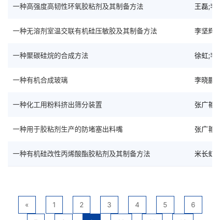
一种高强度高韧性环氧胶粘剂及其制备方法
王磊;李
一种无溶剂室温交联有机硅压敏胶及其制备方法
李坚辉;
一种聚碳硅烷的合成方法
徐虹;李
一种有机合成玻璃
李晓鹏
一种化工用粉料挤出筛分装置
张广艳;
一种用于胶粘剂生产的防堵塞出料嘴
张广艳;
一种有机硅改性丙烯酸酯胶粘剂及其制备方法
米长虹;
«
1
2
3
4
5
6