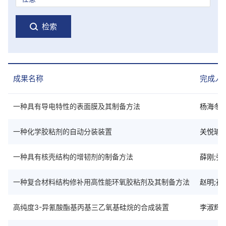
检索
成果名称
完成人
一种具有导电特性的表面膜及其制备方法
杨海冬;
一种化学胶粘剂的自动分装装置
关悦瑜;
一种具有核壳结构的增韧剂的制备方法
薛刚;张
一种复合材料结构修补用高性能环氧胶粘剂及其制备方法
赵明;孙
高纯度3-异氰酸酯基丙基三乙氧基硅烷的合成装置
李淑辉;